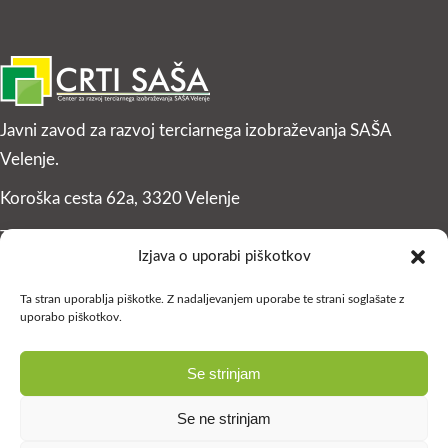
Javni zavod za razvoj terciarnega izobraževanja SAŠA
Velenje.
Koroška cesta 62a, 3320 Velenje
T: +386 (0)3 896 82 03
Izjava o uporabi piškotkov
F: +386 (0)3 896 82 10
Ta stran uporablja piškotke. Z nadaljevanjem uporabe te strani soglašate z
Email:
info@crti.si
uporabo piškotkov.
Se strinjam
Se ne strinjam