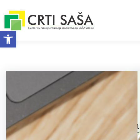
Preskoči
na
vsebino
Open toolbar