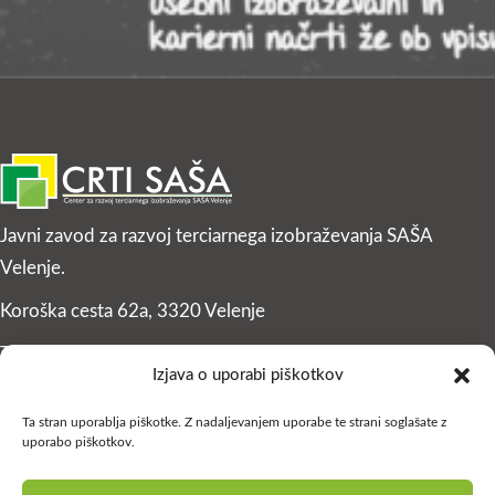
Javni zavod za razvoj terciarnega izobraževanja SAŠA
Velenje.
Koroška cesta 62a, 3320 Velenje
T: +386 (0)3 896 82 03
Izjava o uporabi piškotkov
F: +386 (0)3 896 82 10
Ta stran uporablja piškotke. Z nadaljevanjem uporabe te strani soglašate z
Email:
info@crti.si
uporabo piškotkov.